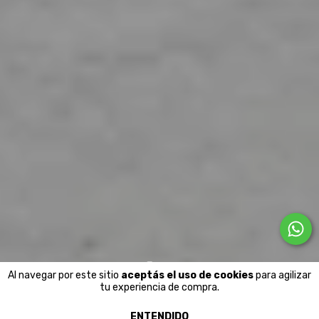
Serigrafías
Al navegar por este sitio
aceptás el uso de cookies
para agilizar
tu experiencia de compra.
LÁMINAS & CUADROS
ENTENDIDO